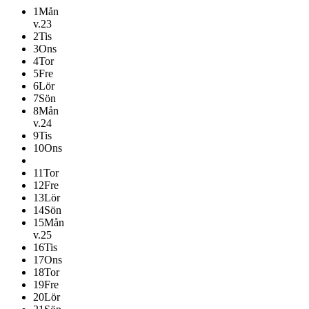
1
Mån
v.23
2
Tis
3
Ons
4
Tor
5
Fre
6
Lör
7
Sön
8
Mån
v.24
9
Tis
10
Ons
11
Tor
12
Fre
13
Lör
14
Sön
15
Mån
v.25
16
Tis
17
Ons
18
Tor
19
Fre
20
Lör