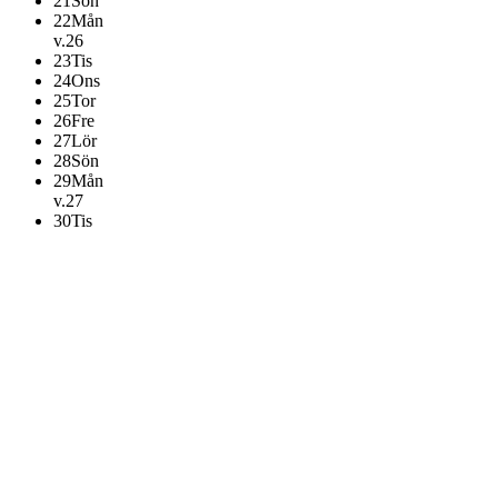
21
Sön
22
Mån
v.26
23
Tis
24
Ons
25
Tor
26
Fre
27
Lör
28
Sön
29
Mån
v.27
30
Tis