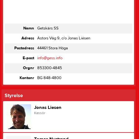
Namn
Getskärs SS
Adress
Astors Väg 9, c/o Jonas Liésen
Postadress
44461 Stora Höga
E-post
info@gess.info
Orgnr
853300-4845
Kontonr
BG 848-4800
Styrelse
Jonas Liesen
Kassör