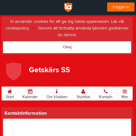
Logga in
Vi använder cookies för att ge dig bästa upplevelsen. Läs vår
cookiepolicy
här
. Genom att fortsätta använda tjänsten godkänner
du denna.
Okej
Getskärs SS
Start
Kalender
Om klubben
Styrelse
Kontakt
Mer
Kontaktinformation