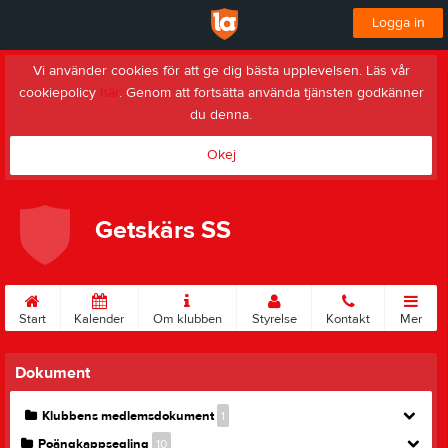
Logga in
Vi använder cookies för att ge dig bästa upplevelsen. Läs vår
cookiepolicy
här
. Genom att fortsätta använda tjänsten godkänner
du denna.
Okej
Getskärs SS
Start
Kalender
Om klubben
Styrelse
Kontakt
Mer
Dokument
Klubbens medlemsdokument
1
Poängkappsegling
10