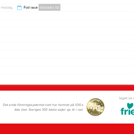
Heldag
Foil race
Getskärs SS
laget.se
Det enda föreningssystemet som har hamnat på IDG:s
lista över Sveriges 100 bästa sajter sju år i rad.