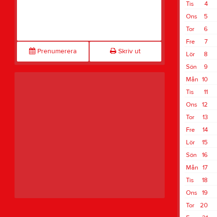
Tis
4
Ons
5
Tor
6
Fre
7
Prenumerera
Skriv ut
Lör
8
Sön
9
Mån
10
Tis
11
Ons
12
Tor
13
Fre
14
Lör
15
Sön
16
Mån
17
Tis
18
Ons
19
Tor
20