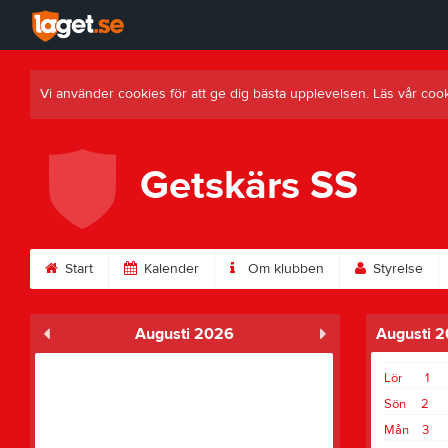
Vi använder cookies för att ge dig bästa upplevelsen. Läs vår coo
Getskärs SS
Start
Kalender
Om klubben
Styrelse
Augusti 2026
Augusti 
Lör
1
Sön
2
Mån
3