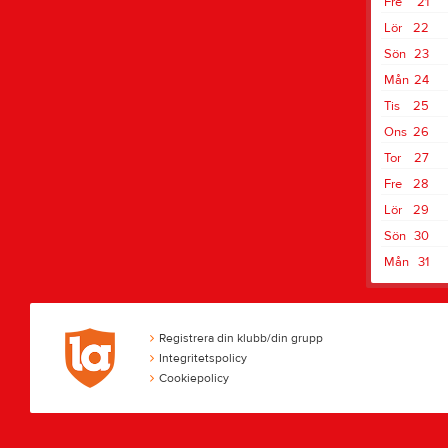
Fre
21
Lör
22
Sön
23
Mån
24
Tis
25
Ons
26
Tor
27
Fre
28
Lör
29
Sön
30
Mån
31
Registrera din klubb/din grupp
Integritetspolicy
Cookiepolicy