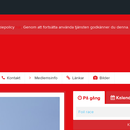
kiepolicy
här
. Genom att fortsätta använda tjänsten godkänner du denna.
Kontakt
Medlemsinfo
Länkar
Bilder
Kalend
På gång
Foil race
K