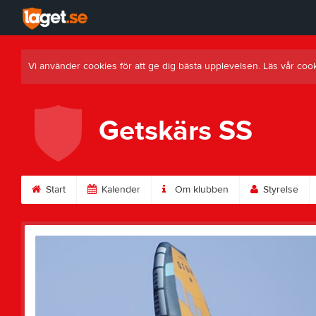
Vi använder cookies för att ge dig bästa upplevelsen. Läs vår coo
Getskärs SS
Start
Kalender
Om klubben
Styrelse