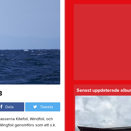
Senast uppdaterade alb
8
Dela
Tweeta
sserna Kitefoil, Windfoil, och
 Wingfoil genomförs som ett s.k.