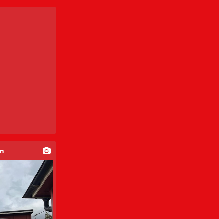
Tjäna pengar
Cupguiden
um