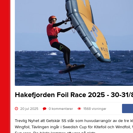
Hakefjorden Foil Race 2025 - 30-31/
20 jul 2025
0
kommentarer
1568
visningar
Trevlig Nyhet att Getskär SS står som huvudarrangör av de tre kla
Wingfoil, Tävlingen ingår i Swedish Cup för Kitefoil och Windfoil,