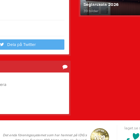
Seglarskola 2026
39 bilder
Dela på Twitter
tera
laget.se
Det enda föreningssystemet som har hamnat på IDG:s