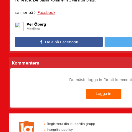
Fun-race. De bästa kommer att vara på plats.
se mer på >
Facebook
Per Öberg
Medlem
Dela på Facebook
Kommentera
Du måste logga in för att kommen
Logga in
Registrera din klubb/din grupp
Integritetspolicy